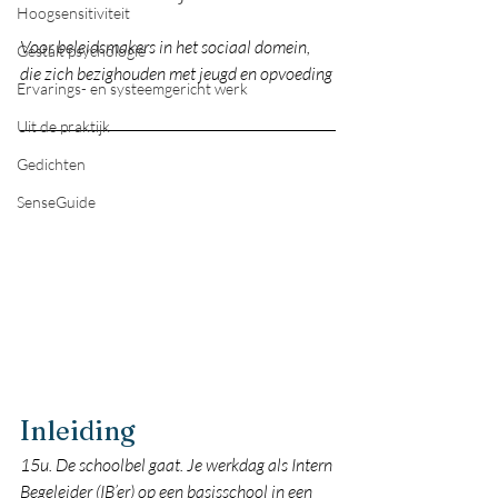
Hoogsensitiviteit
Voor beleidsmakers in het sociaal domein, 
Gestalt psychologie
die zich bezighouden met jeugd en opvoeding
Ervarings- en systeemgericht werk
Uit de praktijk
Gedichten
SenseGuide
Inleiding
15u. De schoolbel gaat. Je werkdag als Intern 
Begeleider (IB’er) op een basisschool in een 