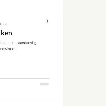
 lezen
nken
 Het denken aandachtig
reguleren.