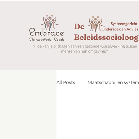
All Posts
Maatschappij en syste
Hoogsensitiviteit
Gestalt p
SenseGuide