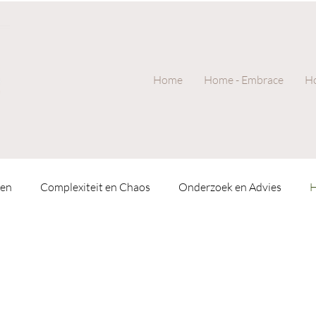
Home
Home - Embrace
Ho
men
Complexiteit en Chaos
Onderzoek en Advies
H
sychologie
Ervarings- en systeemgericht werk
Uit de pr