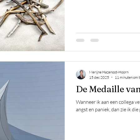
Merijne Hazenoot-Hoorn
15 dec 2025
11 minuten om t
De Medaille va
Wanneer ik aan een collega vert
angst en paniek, dan zie ik di