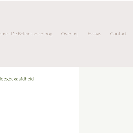
me - De Beleidssocioloog
Over mij
Essays
Contact
oogbegaafdheid
aktijk
Gedichten