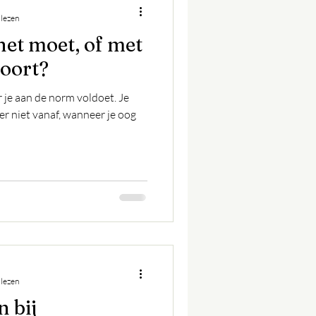
 lezen
et moet, of met
hoort?
je aan de norm voldoet. Je
er niet vanaf, wanneer je oog
 lezen
 bij