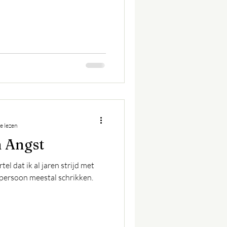
e lezen
n Angst
el dat ik al jaren strijd met
e persoon meestal schrikken.