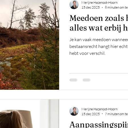
Merijne Hazenoot-Hoorn
15 dec 2025
8 minuten om te
Meedoen zoals h
alles wat erbij 
Je kan vaak meedoen wanneer 
bestaansrecht hangt hier echt
hebt voor verschil.
Merijne Hazenoot-Hoorn
15 dec 2025
7 minuten om te
Aanpassingspijn