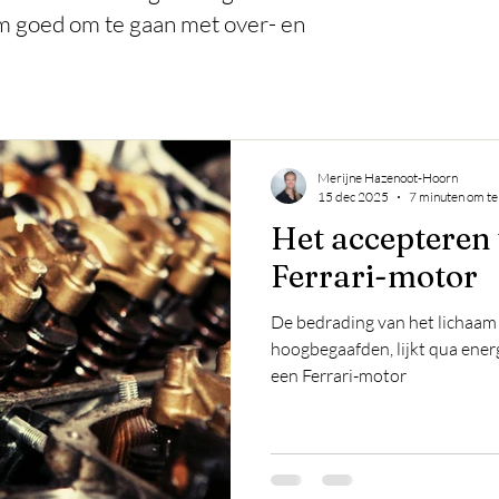
om goed om te gaan met over- en
Merijne Hazenoot-Hoorn
15 dec 2025
7 minuten om te
Het accepteren
Ferrari-motor
De bedrading van het lichaam 
hoogbegaafden, lijkt qua ene
een Ferrari-motor