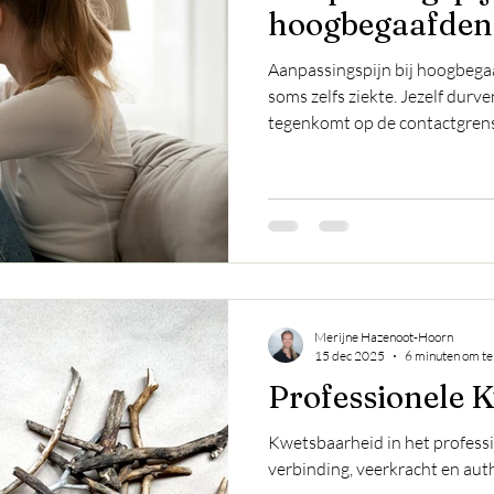
hoogbegaafden
Aanpassingspijn bij hoogbega
soms zelfs ziekte. Jezelf durve
tegenkomt op de contactgrens.
Merijne Hazenoot-Hoorn
15 dec 2025
6 minuten om te
Professionele 
Kwetsbaarheid in het professio
verbinding, veerkracht en auth