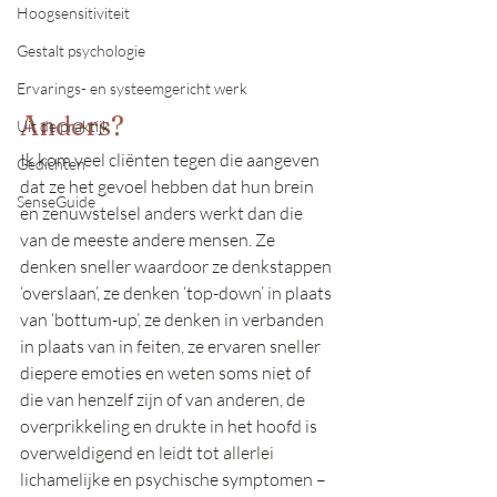
Hoogsensitiviteit
Gestalt psychologie
Ervarings- en systeemgericht werk
Anders?
Uit de praktijk
Ik kom veel cliënten tegen die aangeven 
Gedichten
dat ze het gevoel hebben dat hun brein 
SenseGuide
en zenuwstelsel anders werkt dan die 
van de meeste andere mensen. Ze 
denken sneller waardoor ze denkstappen 
‘overslaan’, ze denken ‘top-down’ in plaats 
van ‘bottum-up’, ze denken in verbanden 
in plaats van in feiten, ze ervaren sneller 
diepere emoties en weten soms niet of 
die van henzelf zijn of van anderen, de 
overprikkeling en drukte in het hoofd is 
overweldigend en leidt tot allerlei 
lichamelijke en psychische symptomen – 