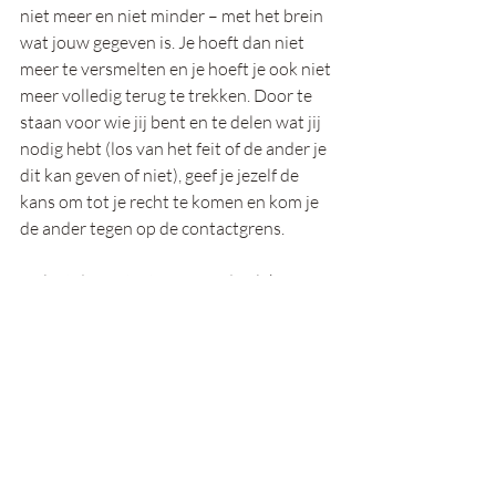
niet meer en niet minder – met het brein 
wat jouw gegeven is. Je hoeft dan niet 
meer te versmelten en je hoeft je ook niet 
meer volledig terug te trekken. Door te 
staan voor wie jij bent en te delen wat jij 
nodig hebt (los van het feit of de ander je 
dit kan geven of niet), geef je jezelf de 
kans om tot je recht te komen en kom je 
de ander tegen op de contactgrens.
En laat de contactgrens nu de plek zijn 
waar je zelf echt gezien kan worden en 
waar je de ander echt kan zien. Daar 
ontstaat verbondenheid!
Herkenbaar? Voor mij wel!
Benieuwd hoe dit voor jou werkt?
Ik wandel graag met je mee!