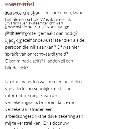
even niet
Hoogsensitiviteit
Hoewel ik het had zien aankomen, kwam 
Gestalt psychologie
het als een schok. Was ik te eerlijk 
Ervarings- en systeemgericht werk
geweest? Had ik mijn voormalige 
Uit de praktijk
probleem groter gemaakt dan nodig? 
Had ik mezelf onbewust laten zien als de 
Gedichten
persoon die ‘niks aankan’? Of was hier 
SenseGuide
sprake van onrechtvaardigheid? 
Discriminatie zelfs? Hadden zij een 
blinde vlek?  
Na drie maanden wachten en het delen 
van allerlei persoonlijke medische 
informatie, kreeg ik van de 
verzekeringsarts te horen dat ze de 
verzekeraar afraden een 
arbeidsongeschiktheidsverzekering aan 
mij te verstrekken. ‘Er is door uw 