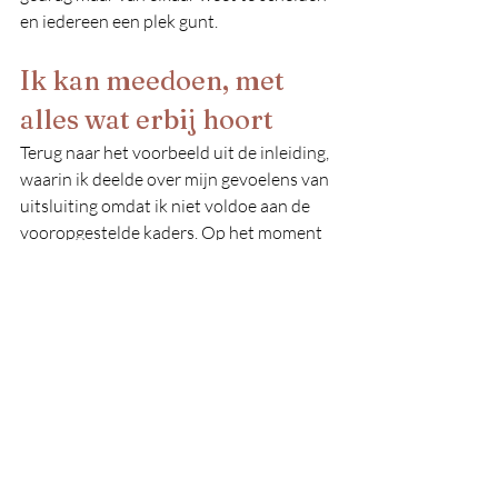
en iedereen een plek gunt.
Ik kan meedoen, met 
alles wat erbij hoort
Terug naar het voorbeeld uit de inleiding, 
waarin ik deelde over mijn gevoelens van 
uitsluiting omdat ik niet voldoe aan de 
vooropgestelde kaders. Op het moment 
dat ik het bericht las ging er een 
gesmoorde kreet van kwetsing door mij 
heen omdat ik weer niet voldeed. Ik was 
boos omdat ik mij gereduceerd voelde 
tot mijn ‘probleemgeschiedenis’. 
Ik ontmoet daarnaast nu ook een stevig 
ander geluid, terwijl ik vroeger maanden 
van slag zou zijn geweest omdat ik mijn 