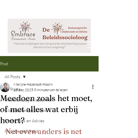
Post
All Posts
Merijne Hazenoot-Hoorn
All Posts
15 dec 2025
8 minuten om te lezen
Meedoen zoals het moet,
Maatschappij en systemen
of met alles wat erbij
Complexiteit en Chaos
hoort?
Onderzoek en Advies
Net even anders is net 
Hoogbegaafdheid