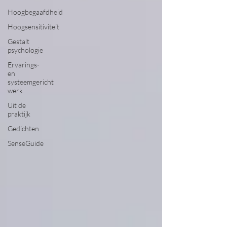
Hoogbegaafdheid
Hoogsensitiviteit
Gestalt
psychologie
Ervarings-
en
systeemgericht
werk
Uit de
praktijk
Gedichten
SenseGuide