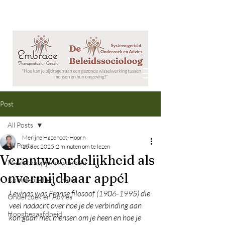
Post
All Posts
Merijne Hazenoot-Hoorn
All Posts
15 dec 2025
2 minuten om te lezen
Verantwoordelijkheid als
Maatschappij en systemen
onvermijdbaar appél
Complexiteit en Chaos
Levinas was Franse filosoof (1906-1995) die 
Onderzoek en Advies
veel nadacht over hoe je de verbinding aan 
Hoogbegaafdheid
kon gaan met mensen om je heen en hoe je 