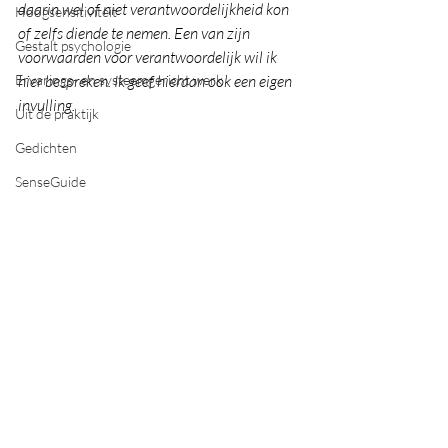
daarin wel of niet verantwoordelijkheid kon 
Hoogsensitiviteit
of zelfs diende te nemen. Een van zijn 
Gestalt psychologie
voorwaarden voor verantwoordelijk wil ik 
Ervarings- en systeemgericht werk
hier bespreken. Ik geef hieraan ook een eigen 
invulling. 
Uit de praktijk
Gedichten
SenseGuide