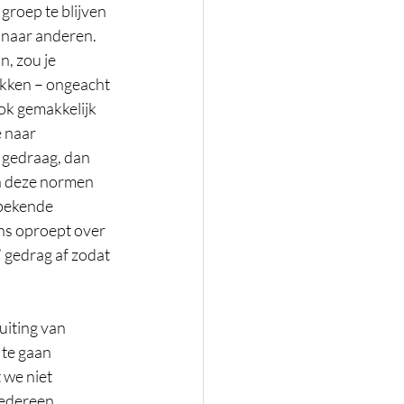
roep te blijven 
 naar anderen. 
, zou je 
ekken – ongeacht 
ok gemakkelijk 
 naar 
o gedraag, dan 
an deze normen 
 bekende 
ns oproept over 
 gedrag af zodat 
uiting van 
 te gaan 
we niet 
iedereen 