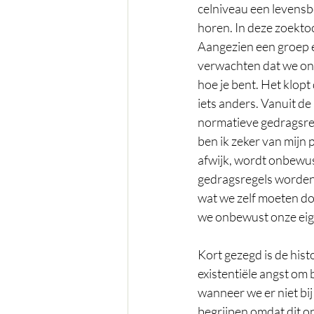
celniveau een levensb
horen. In deze zoektoc
Aangezien een groep e
verwachten dat we ons
hoe je bent. Het klopt
iets anders. Vanuit de
normatieve gedragsregel
ben ik zeker van mijn 
afwijk, wordt onbewus
gedragsregels worden 
wat we zelf moeten doe
we onbewust onze eigen
Kort gezegd is de his
existentiële angst om 
wanneer we er niet bi
begrijpen omdat dit on