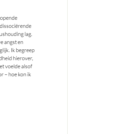
lopende 
 dissociërende 
tushouding lag. 
e angst en 
ijk. Ik begreep 
dheid hierover, 
et voelde alsof 
r – hoe kon ik 