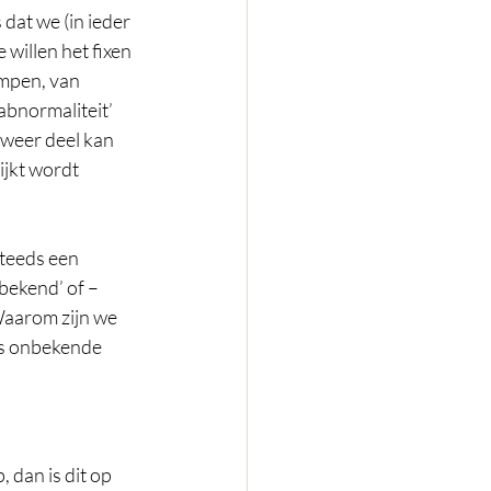
dat we (in ieder 
willen het fixen 
mpen, van 
abnormaliteit’ 
 weer deel kan 
jkt wordt 
steeds een 
bekend’ of – 
aarom zijn we 
ds onbekende 
 dan is dit op 