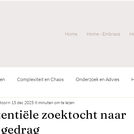
Home
Home - Embrace
Ho
men
Complexiteit en Chaos
Onderzoek en Advies
H
Hoorn
15 dec 2025
8 minuten om te lezen
sychologie
Ervarings- en systeemgericht werk
Uit de pr
tentiële zoektocht naar
 gedrag