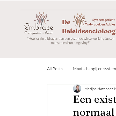
All Posts
Maatschappij en syste
Merijne Hazenoot-
Hoogsensitiviteit
Gestalt p
Een exis
normaal
SenseGuide