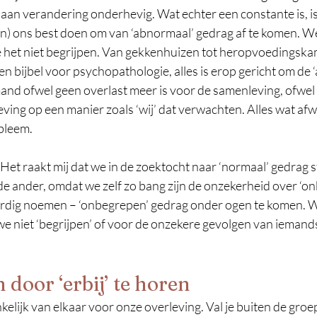
 aan verandering onderhevig. Wat echter een constante is, is 
en) ons best doen om van ‘abnormaal’ gedrag af te komen. We 
 het niet begrijpen. Van gekkenhuizen tot heropvoedingska
en bijbel voor psychopathologie, alles is erop gericht om de ‘
mand ofwel geen overlast meer is voor de samenleving, ofwel
ing op een manier zoals ‘wij’ dat verwachten. Alles wat afwi
bleem.
 Het raakt mij dat we in de zoektocht naar ‘normaal’ gedrag 
e ander, omdat we zelf zo bang zijn de onzekerheid over ‘on
ordig noemen – ‘onbegrepen’ gedrag onder ogen te komen. W
we niet ‘begrijpen’ of voor de onzekere gevolgen van ieman
 door ‘erbij’ te horen
elijk van elkaar voor onze overleving. Val je buiten de groep,