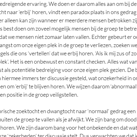
edreigende ervaring. We doen er daarom alles aan om bij de g
ht naar ‘erbij’ horen, vindt een paradox plaats in ons gedrag
r alleen kan zijn wanneer er meerdere mensen betrokken zijn
 best doen om zoveel mogelijk mensen bij de groep te betr
 dat we mensen niet zomaar laten vallen. Echter gebeurt er o
 angst om onze eigen plek in de groep te verliezen, zoeken we
s die ons ‘vertellen’ dat we erbij horen. ‘Als ik mij zus of z
plek’. Het is een onbewust en constant checken. Alles wat v
t als potentiële bedreiging voor onze eigen plek gezien. De
hiermee immers ter discussie gesteld, wat onzekerheid in o
n om ‘erbij’ te blijven horen. We wijzen daarom ‘abnormaal’
 positie in de groep veiligstellen.
torische zoektocht en dwangtocht naar ‘normaal’ gedrag een 
buiten de groep te vallen als je afwijkt. We zijn bang om dood
j horen. We zijn daarom bang voor het onbekende en dat wat 
ze ‘zekerheden’ ter discussie stelt. Dus verwachten we dat 