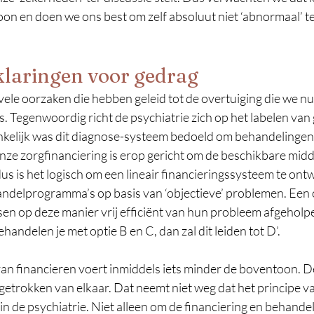
on en doen we ons best om zelf absoluut niet ‘abnormaal’ te z
klaringen voor gedrag
vele oorzaken die hebben geleid tot de overtuiging die we n
s. Tegenwoordig richt de psychiatrie zich op het labelen van 
kelijk was dit diagnose-systeem bedoeld om behandelingen o
ze zorgfinanciering is erop gericht om de beschikbare middel
dus is het logisch om een lineair financieringssysteem te ont
andelprogramma’s op basis van ‘objectieve’ problemen. Een 
nsen op deze manier vrij efficiënt van hun probleem afgehol
handelen je met optie B en C, dan zal dit leiden tot D’.
an financieren voert inmiddels iets minder de boventoon. De
sgetrokken van elkaar. Dat neemt niet weg dat het principe v
n de psychiatrie. Niet alleen om de financiering en behandel