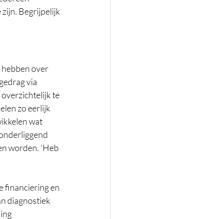
ijn. Begrijpelijk 
u hebben over 
gedrag via 
verzichtelijk te 
en zo eerlijk 
wikkelen wat 
onderliggend 
pen worden. ‘Heb 
 financiering en 
an diagnostiek 
ing 