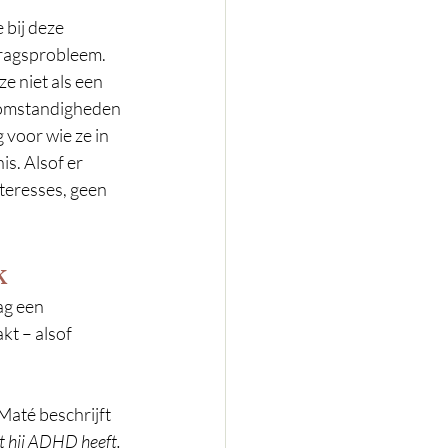
bij deze 
dragsprobleem. 
e niet als een 
 omstandigheden 
 voor wie ze in 
nis. Alsof er 
teresses, geen 
k
ag een 
kt – alsof 
Maté beschrijft 
 hij ADHD heeft. 