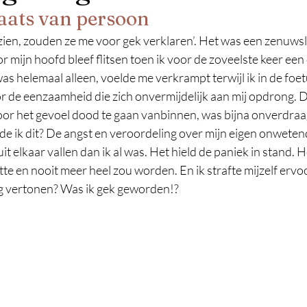
aats van persoon
 zien, zouden ze me voor gek verklaren’. Het was een zenuws
 mijn hoofd bleef flitsen toen ik voor de zoveelste keer een
as helemaal alleen, voelde me verkrampt terwijl ik in de foe
 de eenzaamheid die zich onvermijdelijk aan mij opdrong. D
oor het gevoel dood te gaan vanbinnen, was bijna onverdraagl
de ik dit? De angst en veroordeling over mijn eigen onweten
t elkaar vallen dan ik al was. Het hield de paniek in stand. H
tte en nooit meer heel zou worden. En ik strafte mijzelf ervoo
ag vertonen? Was ik gek geworden!?