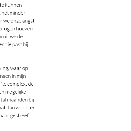
 te kunnen 
t het minder 
r we onze angst 
der ogen hoeven 
ruit we de 
die past bij 
ving, waar op 
nsen in mijn 
 ‘te complex’, de 
en mogelijke 
tal maanden bij 
aat dan wordt er 
naar gestreefd 