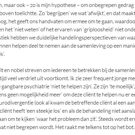
en, maar ook – zo is mijn hypothese – om onbegrepen gedrag
boven toelichtte. Zo ‘begrijpen’ we wat ‘afwijkt’, en dat maak
 nog, het geeft ons handvaten om ermee om te gaan, waardoo
 en het ‘niet weten’ of het ervaren van ‘griploosheid’ niet on
tiek hebben we duidelijke handelingsperspectieven van waa
nnen helpen deel te nemen aan de samenleving op een manier 
s’.
lt en nobel streven om iedereen te betrekken bij de samenle
ijd veel verdriet uit voortkomt. Ik zie zeer frequent jonge me
gangbare psychiatrie ‘niet te helpen zijn’. Ze zijn ‘te moeilijk’,
ns geen mogelijkheid meer’ om deze cliënt te helpen nu er e
urodivergentie (ook al kwam de betreffende cliënt al een aan
liënt heeft ‘een steekje los’ en als de behandeling niet aansl
an om te kijken ‘waar het probleem dan zit’. Steeds wordt er
 wat niet begrepen wordt. Het raakt me telkens tot op het bot.