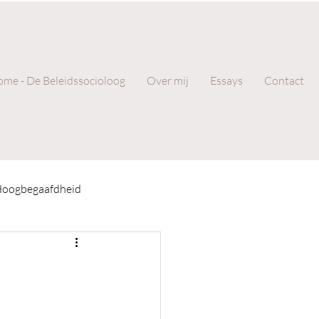
me - De Beleidssocioloog
Over mij
Essays
Contact
oogbegaafdheid
aktijk
Gedichten