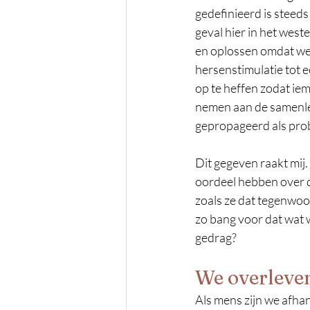
gedefinieerd is steeds
geval hier in het west
en oplossen omdat we
hersenstimulatie tot e
op te heffen zodat ie
nemen aan de samenlev
gepropageerd als pro
Dit gegeven raakt mij.
oordeel hebben over d
zoals ze dat tegenwo
zo bang voor dat wat 
gedrag?
We overleven
Als mens zijn we afhank