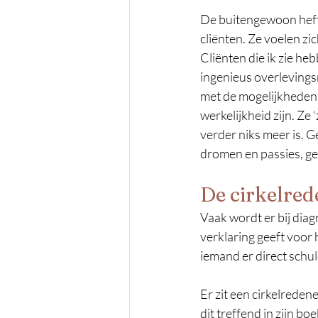
De buitengewoon hefti
cliënten. Ze voelen zi
Cliënten die ik zie he
ingenieus overleving
met de mogelijkheden d
werkelijkheid zijn. Ze ‘z
verder niks meer is. G
dromen en passies, ge
De cirkelred
Vaak wordt er bij diag
verklaring geeft voor 
iemand er direct schul
Er zit een cirkelreden
dit treffend in zijn bo