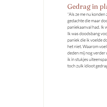
Gedrag in pl
‘’Als ze me nu konden
gedachte die maar door
paniekaanval had. Ik w
Ik was doodsbang voor
paniek die ik voelde d
het niet. Waarom voel
deden mij nog verder ui
ik in stukjes uiteenspa
toch zulk idioot gedr