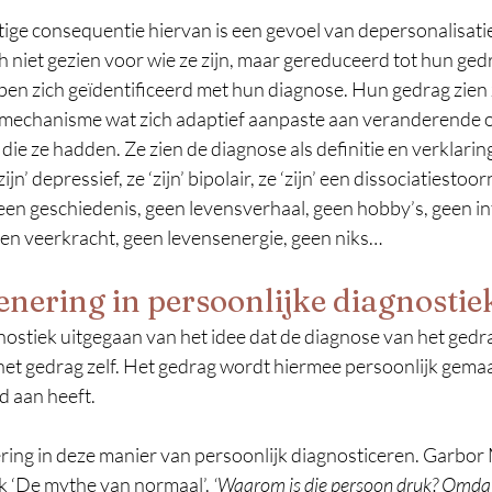
ge consequentie hiervan is een gevoel van depersonalisatie 
ch niet gezien voor wie ze zijn, maar gereduceerd tot hun ge
bben zich geïdentificeerd met hun diagnose. Hun gedrag zien z
smechanisme wat zich adaptief aanpaste aan veranderende
ie ze hadden. Ze zien de diagnose als definitie en verklaring
ijn’ depressief, ze ‘zijn’ bipolair, ze ‘zijn’ een dissociatiestoor
een geschiedenis, geen levensverhaal, geen hobby’s, geen in
en veerkracht, geen levensenergie, geen niks…
enering in persoonlijke diagnostie
nostiek uitgegaan van het idee dat de diagnose van het gedr
het gedrag zelf. Het gedrag wordt hiermee persoonlijk gemaa
d aan heeft.
ering in deze manier van persoonlijk diagnosticeren. Garbor 
ek ‘De mythe van normaal’. 
‘Waarom is die persoon druk? Omdat